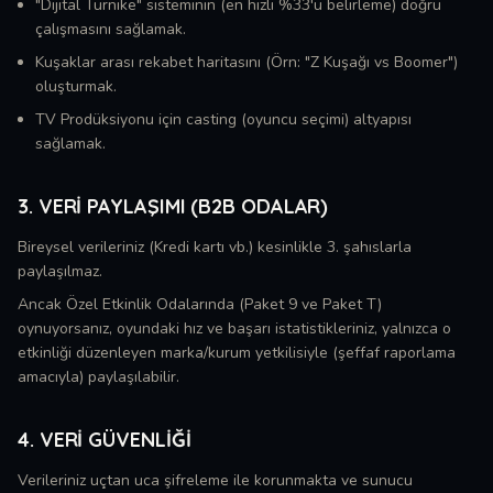
"Dijital Turnike" sisteminin (en hızlı %33'ü belirleme) doğru
çalışmasını sağlamak.
Kuşaklar arası rekabet haritasını (Örn: "Z Kuşağı vs Boomer")
oluşturmak.
TV Prodüksiyonu için casting (oyuncu seçimi) altyapısı
sağlamak.
3. VERI PAYLAŞIMI (B2B ODALAR)
Bireysel verileriniz (Kredi kartı vb.) kesinlikle 3. şahıslarla
paylaşılmaz.
Ancak Özel Etkinlik Odalarında (Paket 9 ve Paket T)
oynuyorsanız, oyundaki hız ve başarı istatistikleriniz, yalnızca o
etkinliği düzenleyen marka/kurum yetkilisiyle (şeffaf raporlama
amacıyla) paylaşılabilir.
4. VERI GÜVENLIĞI
Verileriniz uçtan uca şifreleme ile korunmakta ve sunucu