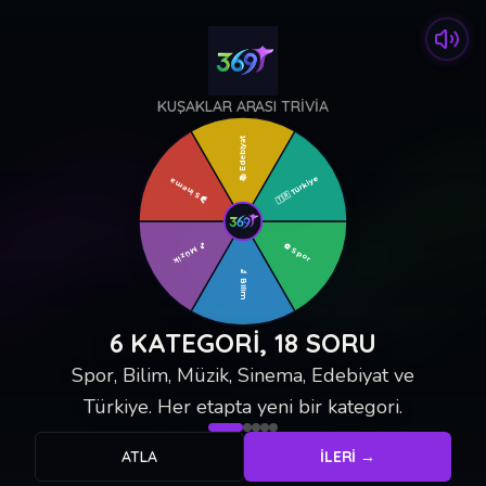
KUŞAKLAR ARASI TRIVIA
Edebiyat
Türkiye
📚
Sinema
🇹🇷
🎬
🎵
⚽
Spor
Müzik
🔬
Bilim
6 KATEGORI, 18 SORU
Spor, Bilim, Müzik, Sinema, Edebiyat ve
Türkiye. Her etapta yeni bir kategori.
ATLA
İLERI →