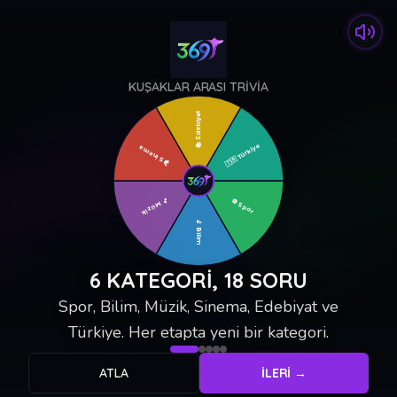
KUŞAKLAR ARASI TRIVIA
Edebiyat
Türkiye
📚
Sinema
🇹🇷
🎬
🎵
⚽
Spor
Müzik
🔬
Bilim
6 KATEGORI, 18 SORU
Spor, Bilim, Müzik, Sinema, Edebiyat ve
Türkiye. Her etapta yeni bir kategori.
ATLA
İLERI →